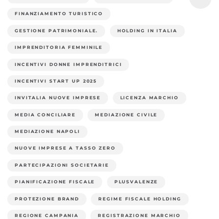
FINANZIAMENTO TURISTICO
GESTIONE PATRIMONIALE.
HOLDING IN ITALIA
IMPRENDITORIA FEMMINILE
INCENTIVI DONNE IMPRENDITRICI
INCENTIVI START UP 2025
INVITALIA NUOVE IMPRESE
LICENZA MARCHIO
MEDIA CONCILIARE
MEDIAZIONE CIVILE
MEDIAZIONE NAPOLI
NUOVE IMPRESE A TASSO ZERO
PARTECIPAZIONI SOCIETARIE
PIANIFICAZIONE FISCALE
PLUSVALENZE
PROTEZIONE BRAND
REGIME FISCALE HOLDING
REGIONE CAMPANIA
REGISTRAZIONE MARCHIO