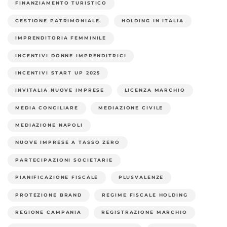
FINANZIAMENTO TURISTICO
GESTIONE PATRIMONIALE.
HOLDING IN ITALIA
IMPRENDITORIA FEMMINILE
INCENTIVI DONNE IMPRENDITRICI
INCENTIVI START UP 2025
INVITALIA NUOVE IMPRESE
LICENZA MARCHIO
MEDIA CONCILIARE
MEDIAZIONE CIVILE
MEDIAZIONE NAPOLI
NUOVE IMPRESE A TASSO ZERO
PARTECIPAZIONI SOCIETARIE
PIANIFICAZIONE FISCALE
PLUSVALENZE
PROTEZIONE BRAND
REGIME FISCALE HOLDING
REGIONE CAMPANIA
REGISTRAZIONE MARCHIO