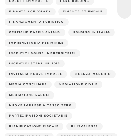
CREDITI D'IMPOSTA
FARE HOLDING
FINANZA AGEVOLATA
FINANZA AZIENDALE
FINANZIAMENTO TURISTICO
GESTIONE PATRIMONIALE.
HOLDING IN ITALIA
IMPRENDITORIA FEMMINILE
INCENTIVI DONNE IMPRENDITRICI
INCENTIVI START UP 2025
INVITALIA NUOVE IMPRESE
LICENZA MARCHIO
MEDIA CONCILIARE
MEDIAZIONE CIVILE
MEDIAZIONE NAPOLI
NUOVE IMPRESE A TASSO ZERO
PARTECIPAZIONI SOCIETARIE
PIANIFICAZIONE FISCALE
PLUSVALENZE