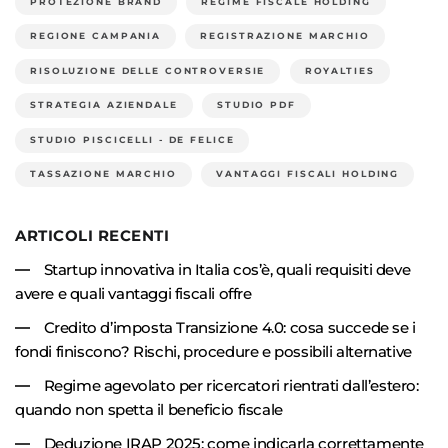
PROTEZIONE BRAND
REGIME FISCALE HOLDING
REGIONE CAMPANIA
REGISTRAZIONE MARCHIO
RISOLUZIONE DELLE CONTROVERSIE
ROYALTIES
STRATEGIA AZIENDALE
STUDIO PDF
STUDIO PISCICELLI - DE FELICE
TASSAZIONE MARCHIO
VANTAGGI FISCALI HOLDING
ARTICOLI RECENTI
Startup innovativa in Italia cos’è, quali requisiti deve
avere e quali vantaggi fiscali offre
Credito d’imposta Transizione 4.0: cosa succede se i
fondi finiscono? Rischi, procedure e possibili alternative
Regime agevolato per ricercatori rientrati dall’estero:
quando non spetta il beneficio fiscale
Deduzione IRAP 2025: come indicarla correttamente