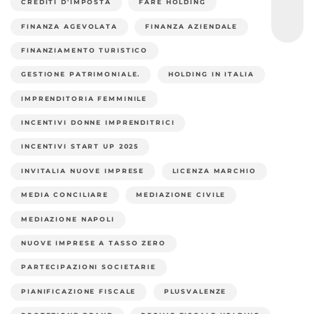
CREDITI D'IMPOSTA
FARE HOLDING
FINANZA AGEVOLATA
FINANZA AZIENDALE
FINANZIAMENTO TURISTICO
GESTIONE PATRIMONIALE.
HOLDING IN ITALIA
IMPRENDITORIA FEMMINILE
INCENTIVI DONNE IMPRENDITRICI
INCENTIVI START UP 2025
INVITALIA NUOVE IMPRESE
LICENZA MARCHIO
MEDIA CONCILIARE
MEDIAZIONE CIVILE
MEDIAZIONE NAPOLI
NUOVE IMPRESE A TASSO ZERO
PARTECIPAZIONI SOCIETARIE
PIANIFICAZIONE FISCALE
PLUSVALENZE