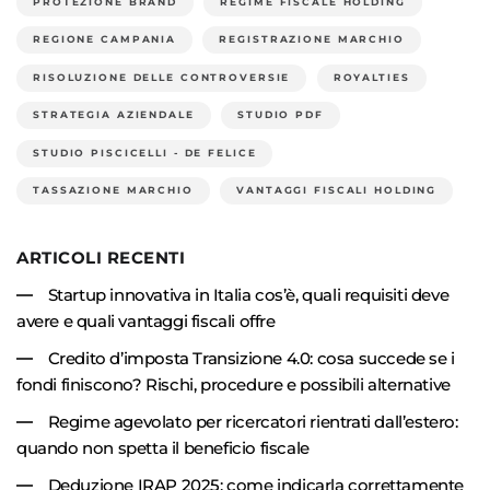
PROTEZIONE BRAND
REGIME FISCALE HOLDING
REGIONE CAMPANIA
REGISTRAZIONE MARCHIO
RISOLUZIONE DELLE CONTROVERSIE
ROYALTIES
STRATEGIA AZIENDALE
STUDIO PDF
STUDIO PISCICELLI - DE FELICE
TASSAZIONE MARCHIO
VANTAGGI FISCALI HOLDING
ARTICOLI RECENTI
Startup innovativa in Italia cos’è, quali requisiti deve
avere e quali vantaggi fiscali offre
Credito d’imposta Transizione 4.0: cosa succede se i
fondi finiscono? Rischi, procedure e possibili alternative
Regime agevolato per ricercatori rientrati dall’estero:
quando non spetta il beneficio fiscale
Deduzione IRAP 2025: come indicarla correttamente