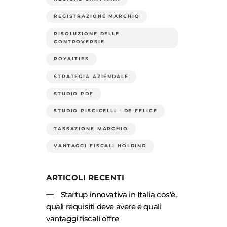
REGISTRAZIONE MARCHIO
RISOLUZIONE DELLE
CONTROVERSIE
ROYALTIES
STRATEGIA AZIENDALE
STUDIO PDF
STUDIO PISCICELLI - DE FELICE
TASSAZIONE MARCHIO
VANTAGGI FISCALI HOLDING
ARTICOLI RECENTI
Startup innovativa in Italia cos’è,
quali requisiti deve avere e quali
vantaggi fiscali offre