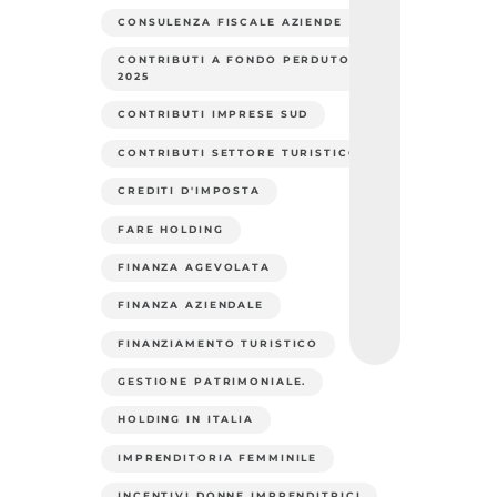
CONSULENZA FISCALE AZIENDE
CONTRIBUTI A FONDO PERDUTO
2025
CONTRIBUTI IMPRESE SUD
CONTRIBUTI SETTORE TURISTICO
CREDITI D'IMPOSTA
FARE HOLDING
FINANZA AGEVOLATA
FINANZA AZIENDALE
FINANZIAMENTO TURISTICO
GESTIONE PATRIMONIALE.
HOLDING IN ITALIA
IMPRENDITORIA FEMMINILE
INCENTIVI DONNE IMPRENDITRICI