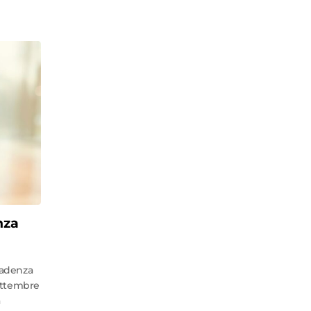
nza
scadenza
settembre
a