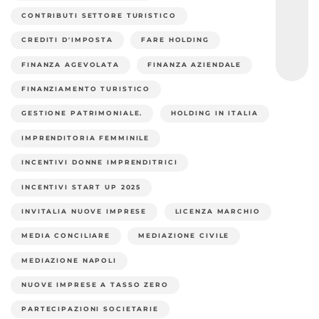
CONTRIBUTI SETTORE TURISTICO
CREDITI D'IMPOSTA
FARE HOLDING
FINANZA AGEVOLATA
FINANZA AZIENDALE
FINANZIAMENTO TURISTICO
GESTIONE PATRIMONIALE.
HOLDING IN ITALIA
IMPRENDITORIA FEMMINILE
INCENTIVI DONNE IMPRENDITRICI
INCENTIVI START UP 2025
INVITALIA NUOVE IMPRESE
LICENZA MARCHIO
MEDIA CONCILIARE
MEDIAZIONE CIVILE
MEDIAZIONE NAPOLI
NUOVE IMPRESE A TASSO ZERO
PARTECIPAZIONI SOCIETARIE