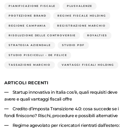
PIANIFICAZIONE FISCALE
PLUSVALENZE
PROTEZIONE BRAND
REGIME FISCALE HOLDING
REGIONE CAMPANIA
REGISTRAZIONE MARCHIO
RISOLUZIONE DELLE CONTROVERSIE
ROYALTIES
STRATEGIA AZIENDALE
STUDIO PDF
STUDIO PISCICELLI - DE FELICE
TASSAZIONE MARCHIO
VANTAGGI FISCALI HOLDING
ARTICOLI RECENTI
Startup innovativa in Italia cos’è, quali requisiti deve
avere e quali vantaggi fiscali offre
Credito d’imposta Transizione 4.0: cosa succede se i
fondi finiscono? Rischi, procedure e possibili alternative
Regime agevolato per ricercatori rientrati dall’estero: