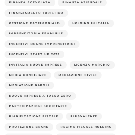
FINANZA AGEVOLATA
FINANZA AZIENDALE
FINANZIAMENTO TURISTICO
GESTIONE PATRIMONIALE.
HOLDING IN ITALIA
IMPRENDITORIA FEMMINILE
INCENTIVI DONNE IMPRENDITRICI
INCENTIVI START UP 2025
INVITALIA NUOVE IMPRESE
LICENZA MARCHIO
MEDIA CONCILIARE
MEDIAZIONE CIVILE
MEDIAZIONE NAPOLI
NUOVE IMPRESE A TASSO ZERO
PARTECIPAZIONI SOCIETARIE
PIANIFICAZIONE FISCALE
PLUSVALENZE
PROTEZIONE BRAND
REGIME FISCALE HOLDING