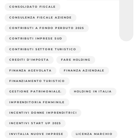
CONSOLIDATO FISCALE
CONSULENZA FISCALE AZIENDE
CONTRIBUTI A FONDO PERDUTO 2025
CONTRIBUTI IMPRESE SUD
CONTRIBUTI SETTORE TURISTICO
CREDITI D'IMPOSTA
FARE HOLDING
FINANZA AGEVOLATA
FINANZA AZIENDALE
FINANZIAMENTO TURISTICO
GESTIONE PATRIMONIALE.
HOLDING IN ITALIA
IMPRENDITORIA FEMMINILE
INCENTIVI DONNE IMPRENDITRICI
INCENTIVI START UP 2025
INVITALIA NUOVE IMPRESE
LICENZA MARCHIO